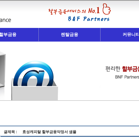
할부금융
렌탈금융
커뮤니
글제목 :
효성캐피탈 할부금융약정서 샘플