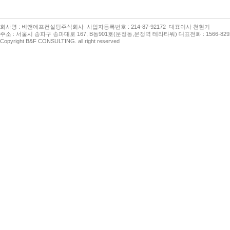
회사명 : 비앤에프컨설팅주식회사 사업자등록번호 : 214-87-92172 대표이사 천현기
주소 : 서울시 송파구 송파대로 167, B동901호(문정동,문정역 테라타워) 대표전화 : 1566-8292 팩
Copyright B&F CONSULTING. all right reserved