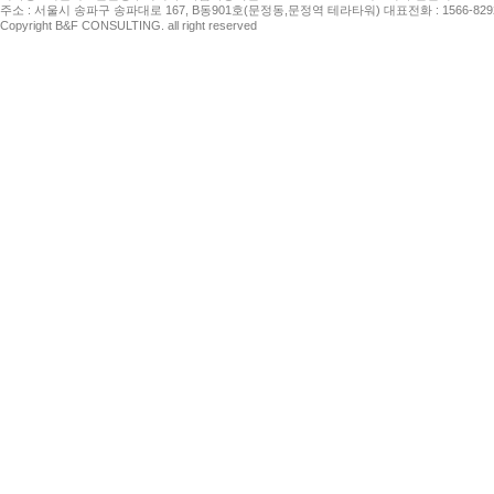
주소 : 서울시 송파구 송파대로 167, B동901호(문정동,문정역 테라타워) 대표전화 : 1566-8292 팩
Copyright B&F CONSULTING. all right reserved